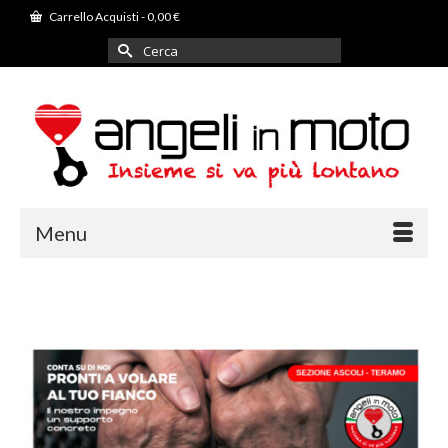
Carrello Acquisti
-
0,00
€
Cerca
per:
Menu