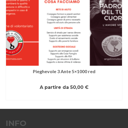
Pieghevole 3 Ante 5×1000 red
A partire da
50,00
€
SCEGLI
Questo
prodotto
ha
più
INFO
varianti.